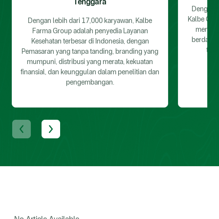
Tenggara
Dengan le
Kalbe Cons
Dengan lebih dari 17,000 karyawan, Kalbe
menghad
Farma Group adalah penyedia Layanan
berdasar
Kesehatan terbesar di Indonesia, dengan
teka
Pemasaran yang tanpa tanding, branding yang
mumpuni, distribusi yang merata, kekuatan
finansial, dan keunggulan dalam penelitian dan
pengembangan.