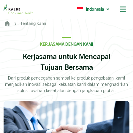
Malaysia
Philippines
Indonesia
Tentang Kami
Africa
South Africa
KERJASAMA DENGAN KAMI
Nigeria
Kerjasama untuk Mencapai
Ghana
Tujuan Bersama
© 2026 - Kalbe Consumer Health
Dari produk pencegahan sampai ke produk pengobatan, kami
menjadikan inovasi sebagai kekuatan kami dalam menghadirkan
solusi layanan kesehatan dengan jangkauan global.